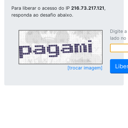
Para liberar o acesso
do IP
216.73.217.121
,
responda ao desafio abaixo.
Digite 
lado no
[trocar imagem]